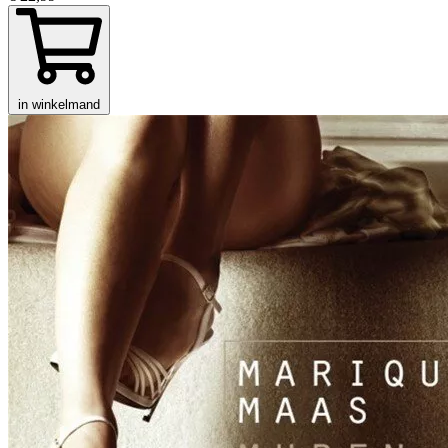
in winkelmand