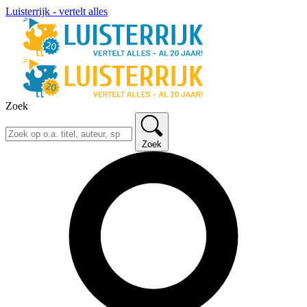
Luisterrijk - vertelt alles
Zoek
Zoek