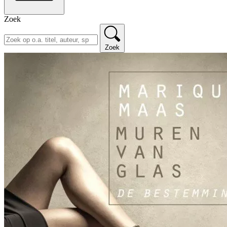
Zoek
Zoek