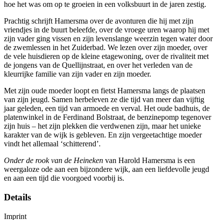
hoe het was om op te groeien in een volksbuurt in de jaren zestig.
Prachtig schrijft Hamersma over de avonturen die hij met zijn
vriendjes in de buurt beleefde, over de vroege uren waarop hij met
zijn vader ging vissen en zijn levenslange weerzin tegen water door
de zwemlessen in het Zuiderbad. We lezen over zijn moeder, over
de vele huisdieren op de kleine etagewoning, over de rivaliteit met
de jongens van de Quellijnstraat, en over het verleden van de
kleurrijke familie van zijn vader en zijn moeder.
Met zijn oude moeder loopt en fietst Hamersma langs de plaatsen
van zijn jeugd. Samen herbeleven ze die tijd van meer dan vijftig
jaar geleden, een tijd van armoede en verval. Het oude badhuis, de
platenwinkel in de Ferdinand Bolstraat, de benzinepomp tegenover
zijn huis – het zijn plekken die verdwenen zijn, maar het unieke
karakter van de wijk is gebleven. En zijn vergeetachtige moeder
vindt het allemaal ‘schitterend’.
Onder de rook van de Heineken
van Harold Hamersma is een
weergaloze ode aan een bijzondere wijk, aan een liefdevolle jeugd
en aan een tijd die voorgoed voorbij is.
Details
Imprint