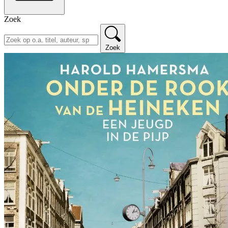
Zoek
Zoek