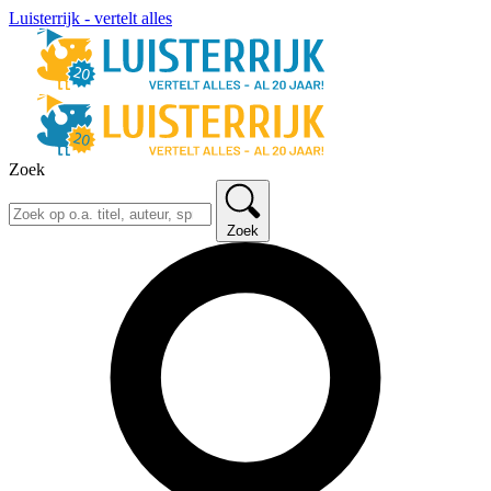
Luisterrijk - vertelt alles
Zoek
Zoek