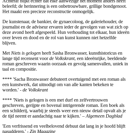
Achteraf blijkt echter dat elke aanwezige het moment anders heeft
beleefd; de herinnering is een onbetrouwbare, grillige bondgenoot.
Het maakt een precieze reconstructie onmogelijk.
De kunstenaar, de bankier, de gynaecoloog, de galeriehouder, de
journalist en de adviseur ervaren ieder de gevolgen van wat zich op
deze avond heeft afgespeeld. Hun verhouding tot elkaar, hun ideeën
over leven en dood en de rol van kunst kunnen niet hetzelfde
blijven.
Met
Niets is gelogen
heeft Sasha Bronwasser, kunsthistoricus en
lange tijd recensent voor
de Volkskrant
, een ideeënrijke, beeldende
roman geschreven waarin oorzaak en gevolg samenvallen, uniek in
taal en compositie.
**** 'Sacha Bronwasser debuteert overtuigend met een roman als
een kunstwerk, dat uitnodigt om van alle kanten bekeken te
worden.' -
de Volkskrant
**** 'Niets is gelogen is een met durf en zelfvertrouwen
geschreven, gerijpte en bovenal intrigerende roman. Een boek als
een schilderij, waarbij je steeds weer een nieuw detail opvalt als je
de tijd neemt er aandachtig naar te kijken.' –
Algemeen Dagblad
'Een verfrissend en veelbelovend debuut dat lang in je hoofd blijft
nasudderen.' -
Zin Magazine