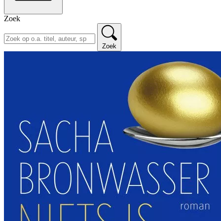
Zoek
Zoek