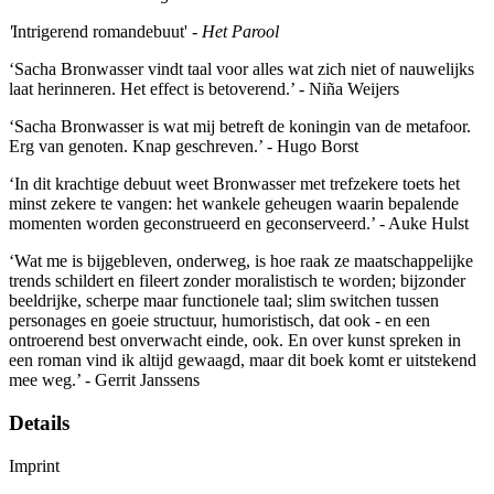
'
Intrigerend romandebuut' -
Het Parool
‘Sacha Bronwasser vindt taal voor alles wat zich niet of nauwelijks
laat herinneren. Het effect is betoverend.’ - Niña Weijers
‘Sacha Bronwasser is wat mij betreft de koningin van de metafoor.
Erg van genoten. Knap geschreven.’ - Hugo Borst
‘In dit krachtige debuut weet Bronwasser met trefzekere toets het
minst zekere te vangen: het wankele geheugen waarin bepalende
momenten worden geconstrueerd en geconserveerd.’ - Auke Hulst
‘Wat me is bijgebleven, onderweg, is hoe raak ze maatschappelijke
trends schildert en fileert zonder moralistisch te worden; bijzonder
beeldrijke, scherpe maar functionele taal; slim switchen tussen
personages en goeie structuur, humoristisch, dat ook - en een
ontroerend best onverwacht einde, ook. En over kunst spreken in
een roman vind ik altijd gewaagd, maar dit boek komt er uitstekend
mee weg.’ - Gerrit Janssens
Details
Imprint