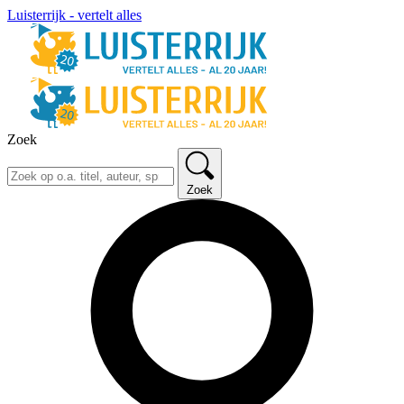
Luisterrijk - vertelt alles
Zoek
Zoek