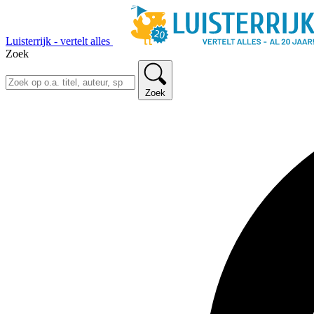
Luisterrijk - vertelt alles
Zoek
Zoek