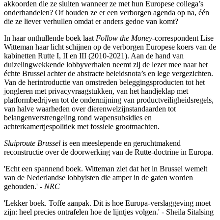
akkoorden die ze sluiten wanneer ze met hun Europese collega’s
onderhandelen? Of houden ze er een verborgen agenda op na, één
die ze liever verhullen omdat er anders gedoe van komt?
In haar onthullende boek laat
Follow the Money
-correspondent Lise
Witteman haar licht schijnen op de verborgen Europese koers van de
kabinetten Rutte I, II en III (2010-2021). Aan de hand van
duizelingwekkende lobbyverhalen neemt zij de lezer mee naar het
échte Brussel achter de abstracte beleidsnota’s en lege vergezichten.
Van de herintroductie van omstreden beleggingsproducten tot het
jongleren met privacyvraagstukken, van het handjeklap met
platformbedrijven tot de ondermijning van productveiligheidsregels,
van halve waarheden over dierenwelzijnstandaarden tot
belangenverstrengeling rond wapensubsidies en
achterkamertjespolitiek met fossiele grootmachten.
Sluiproute Brussel
is een meeslepende en geruchtmakend
reconstructie over de doorwerking van de Rutte-doctrine in Europa.
'Echt een spannend boek. Witteman ziet dat het in Brussel wemelt
van de Nederlandse lobbyisten die amper in de gaten worden
gehouden.' -
NRC
'Lekker boek. Toffe aanpak. Dit is hoe Europa-verslaggeving moet
zijn: heel precies ontrafelen hoe de lijntjes volgen.' - Sheila Sitalsing