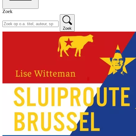
Zoek
Zoek