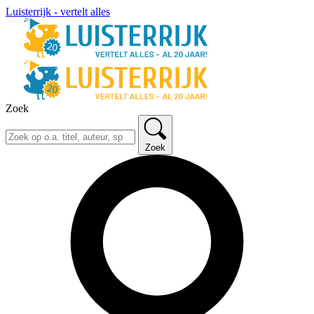
Luisterrijk - vertelt alles
Zoek
Zoek