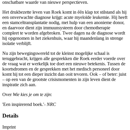
onschatbare waarde van nieuwe perspectieven.
Het drukbezette leven van Roek komt in één klap tot stilstand als hij
een onverwachte diagnose krijgt: acute myeloïde leukemie. Hij heeft
een stamceltransplantatie nodig, met hulp van een anonieme donor,
en daarvoor dient zijn immuunsysteem door chemotherapie
compleet te worden afgebroken. Twee dagen na de diagnose wordt
hij opgenomen in het ziekenhuis, waar hij maandenlang in strenge
isolatie verblijft.
Nu zijn bewegingswereld tot de kleinst mogelijke schaal is
teruggebracht, krijgen alle gesprekken die Roek eerder voerde over
de vraag wat er werkelijk toe doet een nieuwe betekenis. Tussen de
koortsdromen en de gesprekken met het medisch personeel door
komt hij tot een dieper inzicht dan ooit tevoren. Ook – of beter: juist
– op een van de grootste crisismomenten in zijn leven dient de
inspiratie zich aan.
Over
Wie kies je om te zijn
:
'Een inspirerend boek.'-
NRC
Details
Imprint