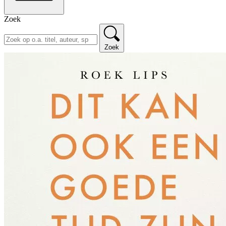
Zoek
Zoek