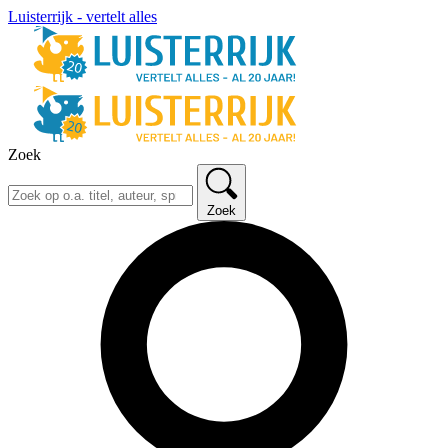
Luisterrijk - vertelt alles
Zoek
Zoek