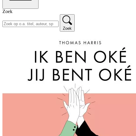
Zoek
Zoek