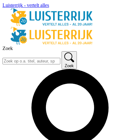
Luisterrijk - vertelt alles
Zoek
Zoek