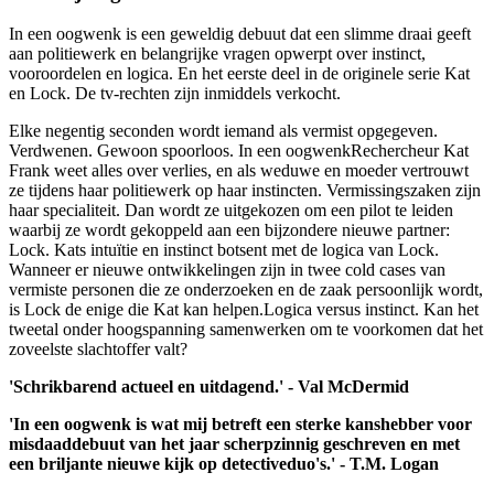
In een oogwenk is een geweldig debuut dat een slimme draai geeft
aan politiewerk en belangrijke vragen opwerpt over instinct,
vooroordelen en logica. En het eerste deel in de originele serie Kat
en Lock. De tv-rechten zijn inmiddels verkocht.
Elke negentig seconden wordt iemand als vermist opgegeven.
Verdwenen. Gewoon spoorloos. In een oogwenkRechercheur Kat
Frank weet alles over verlies, en als weduwe en moeder vertrouwt
ze tijdens haar politiewerk op haar instincten. Vermissingszaken zijn
haar specialiteit. Dan wordt ze uitgekozen om een pilot te leiden
waarbij ze wordt gekoppeld aan een bijzondere nieuwe partner:
Lock. Kats intuïtie en instinct botsent met de logica van Lock.
Wanneer er nieuwe ontwikkelingen zijn in twee cold cases van
vermiste personen die ze onderzoeken en de zaak persoonlijk wordt,
is Lock de enige die Kat kan helpen.Logica versus instinct. Kan het
tweetal onder hoogspanning samenwerken om te voorkomen dat het
zoveelste slachtoffer valt?
'Schrikbarend actueel en uitdagend.' - Val McDermid
'In een oogwenk is wat mij betreft een sterke kanshebber voor
misdaaddebuut van het jaar scherpzinnig geschreven en met
een briljante nieuwe kijk op detectiveduo's.' - T.M. Logan