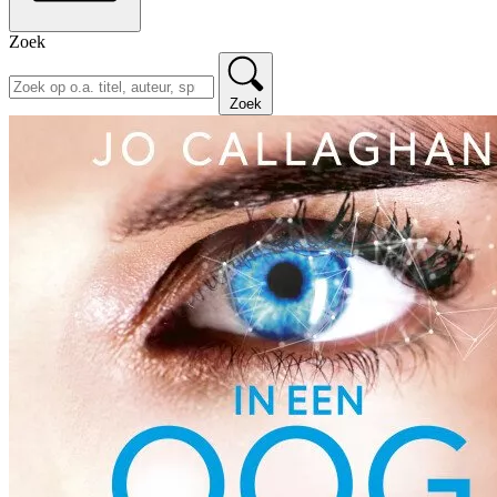
Zoek
Zoek