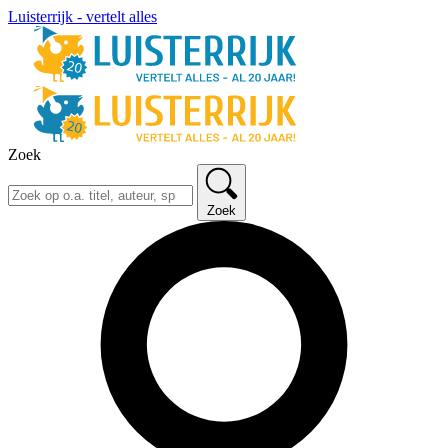
Luisterrijk - vertelt alles
Zoek
Zoek