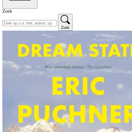
Zoek
Zoek