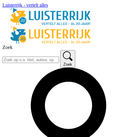
Luisterrijk - vertelt alles
Zoek
Zoek