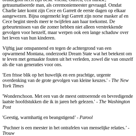
getraumatiseerde man, als ceremoniemeester gevraagd. Omdat
Charlie later komt zijn Cece en Garrett de eerste dagen op elkaar
aangewezen. Bijna ongemerkt legt Garrett zijn norse masker af en
Cece begint steeds meer te twijfelen aan haar toekomst. De
gebeurtenissen van die zomer hebben niet alleen verstrekkende
gevolgen voor henzelf, maar werpen ook een lange schaduw over
het leven van hun kinderen.
Vijftig jaar omspannend en tegen de achtergrond van een
opwarmend Montana, onderzoekt Dream State wat het betekent om
te leven met gemaakte fouten uit het verleden, zowel die van onszelf
als die van generaties voor ons.
'Een frisse blik op het huwelijk en een prachtige, urgente
overdenking van de grote gevolgen van kleine keuzes.' -
The New
York Times
'Wonderschoon. Met een van de meest ontroerende en bevredigende
laatste hoofdstukken die ik in jaren heb gelezen.' -
The Washington
Post
'Geestig, warmhartig en beangstigend’ -
Parool
’Puchner is een meester in het ontrafelen van menselijke relaties.’ -
Trouw