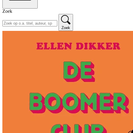
Zoek
Zoek