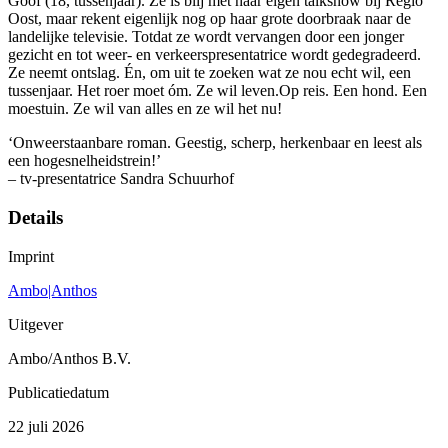
Goof (18, tussenjaar). Ze is blij met haar eigen talkshow bij Regio
Oost, maar rekent eigenlijk nog op haar grote doorbraak naar de
landelijke televisie. Totdat ze wordt vervangen door een jonger
gezicht en tot weer- en verkeerspresentatrice wordt gedegradeerd.
Ze neemt ontslag. Én, om uit te zoeken wat ze nou echt wil, een
tussenjaar. Het roer moet óm. Ze wil leven.Op reis. Een hond. Een
moestuin. Ze wil van alles en ze wil het nu!
‘Onweerstaanbare roman. Geestig, scherp, herkenbaar en leest als
een hogesnelheidstrein!’
– tv-presentatrice Sandra Schuurhof
Details
Imprint
Ambo|Anthos
Uitgever
Ambo/Anthos B.V.
Publicatiedatum
22 juli 2026