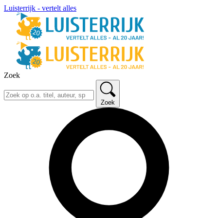
Luisterrijk - vertelt alles
Zoek
Zoek