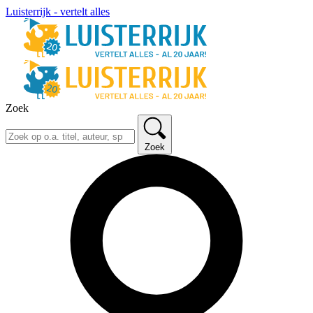
Luisterrijk - vertelt alles
Zoek
Zoek