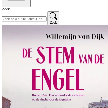
Zoek
Zoek