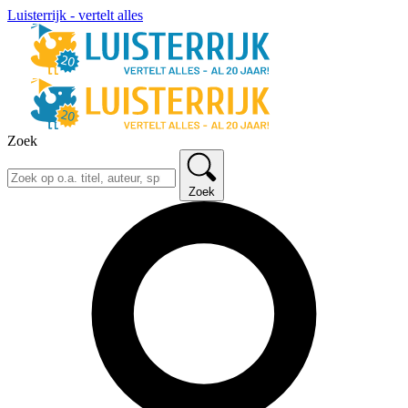
Luisterrijk - vertelt alles
Zoek
Zoek