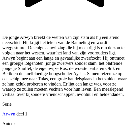
De jonge Arwyn breekt de wetten van zijn stam als hij een arend
neerschiet. Hij krijgt het teken van de Banneling en wordt
weggestuurd. De enige aanwijzing die hij meekrijgt is om de zon te
volgen naar het westen, waar het land van zijn voorouders ligt.
Arwyn begint aan een lange en gevaarlijke zwerftocht. Hij ontmoet
een groepje lotgenoten, jonge zwervers zonder stam: het blaffende
jongetje Snuffel, de eigenwijze Ros, de woeste barbaren Olrik en
Berik en de koelbloedige boogschutter Aysha. Samen reizen ze op
een schip mee naar Tulas, een grote handelsplaats in het zuiden waar
ze hun geluk proberen te vinden. Er ligt een lange weg voor ze,
waarop ze zullen moeten vechten voor hun leven. Een meeslepend
verhaal over bijzondere vriendschappen, avontuur en heldendaden.
Serie
Arwyn
deel 1
Auteur