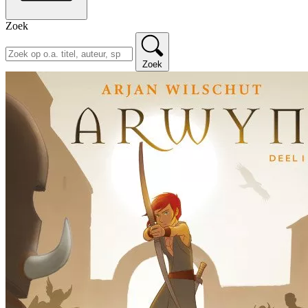
Zoek
Zoek