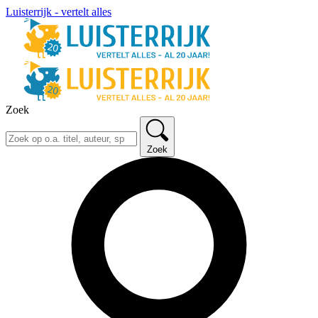
Luisterrijk - vertelt alles
Zoek
Zoek