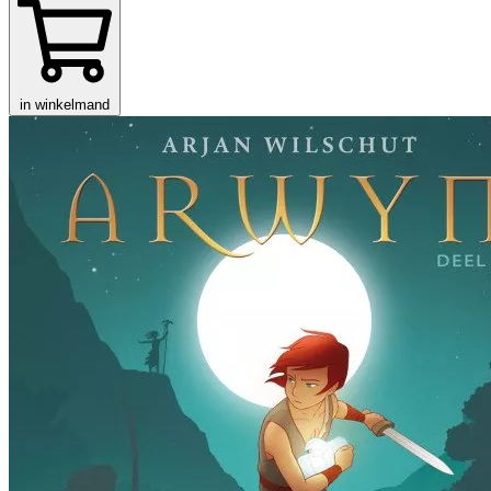
in winkelmand