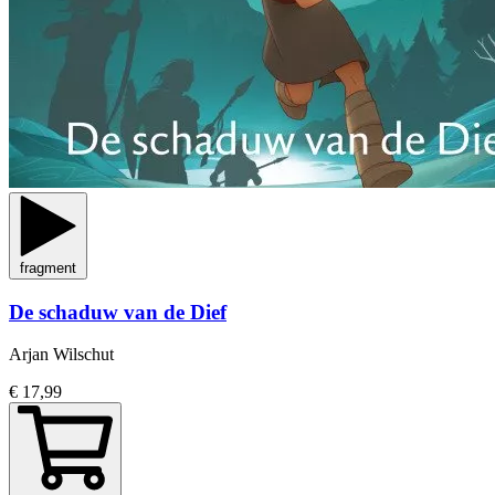
fragment
De schaduw van de Dief
Arjan Wilschut
€ 17,99