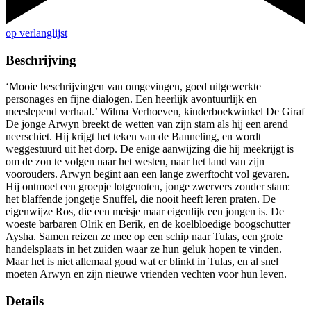
op verlanglijst
Beschrijving
‘Mooie beschrijvingen van omgevingen, goed uitgewerkte
personages en fijne dialogen. Een heerlijk avontuurlijk en
meeslepend verhaal.’ Wilma Verhoeven, kinderboekwinkel De Giraf
De jonge Arwyn breekt de wetten van zijn stam als hij een arend
neerschiet. Hij krijgt het teken van de Banneling, en wordt
weggestuurd uit het dorp. De enige aanwijzing die hij meekrijgt is
om de zon te volgen naar het westen, naar het land van zijn
voorouders. Arwyn begint aan een lange zwerftocht vol gevaren.
Hij ontmoet een groepje lotgenoten, jonge zwervers zonder stam:
het blaffende jongetje Snuffel, die nooit heeft leren praten. De
eigenwijze Ros, die een meisje maar eigenlijk een jongen is. De
woeste barbaren Olrik en Berik, en de koelbloedige boogschutter
Aysha. Samen reizen ze mee op een schip naar Tulas, een grote
handelsplaats in het zuiden waar ze hun geluk hopen te vinden.
Maar het is niet allemaal goud wat er blinkt in Tulas, en al snel
moeten Arwyn en zijn nieuwe vrienden vechten voor hun leven.
Details