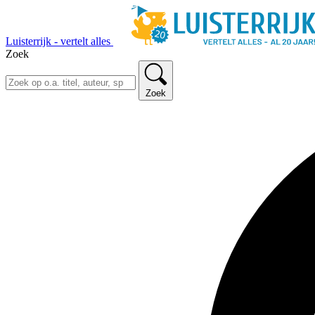
Luisterrijk - vertelt alles
Zoek
Zoek