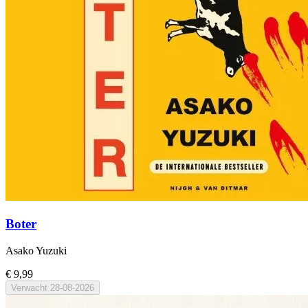
Boter
Asako Yuzuki
€ 9,99
Verwacht
28-08-2026