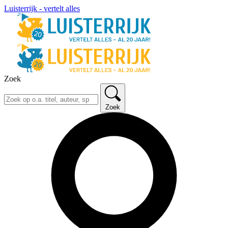
Luisterrijk - vertelt alles
Zoek
Zoek