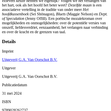
Hoeveel keuze hébben we eigenlijk? Volgen we het verlangen van
het hart, ook als het hoofd het beter weet?
Dezelfde maan
is een
associatieve vertelling in de traditie van onder meer
Het
hoofdkussenboek
(Sei Shōnagon),
Bluets
(Maggie Nelson) en
Dept.
of Speculation
(Jenny Offill). Een poëtische mozaïekroman over
mogelijkheden en onmogelijkheden: over de potentiële versies van
onszelf, liefdesverdriet, eenzaamheid, het verlangen naar verbinding
en over de kracht en de grenzen van taal.
Details
Imprint
Uitgeverij G.A. Van Oorschot B.V.
Uitgever
Uitgeverij G.A. Van Oorschot B.V.
Publicatiedatum
31 mei 2024
ISBN
9789028262737