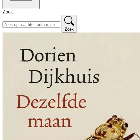
Zoek
Zoek