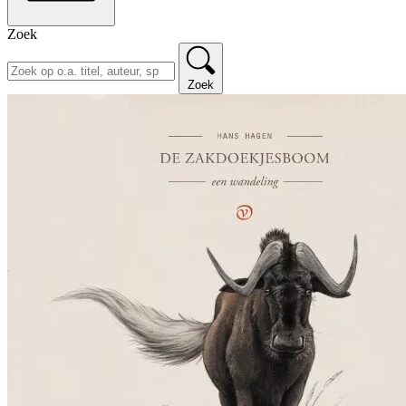
Zoek
Zoek