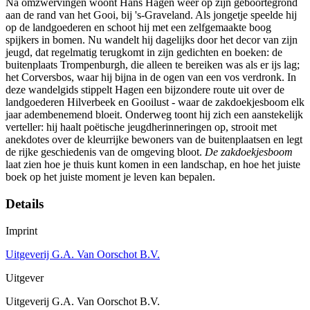
Na omzwervingen woont Hans Hagen weer op zijn geboortegrond
aan de rand van het Gooi, bij 's-Graveland. Als jongetje speelde hij
op de landgoederen en schoot hij met een zelfgemaakte boog
spijkers in bomen. Nu wandelt hij dagelijks door het decor van zijn
jeugd, dat regelmatig terugkomt in zijn gedichten en boeken: de
buitenplaats Trompenburgh, die alleen te bereiken was als er ijs lag;
het Corversbos, waar hij bijna in de ogen van een vos verdronk. In
deze wandelgids stippelt Hagen een bijzondere route uit over de
landgoederen Hilverbeek en Gooilust - waar de zakdoekjesboom elk
jaar adembenemend bloeit. Onderweg toont hij zich een aanstekelijk
verteller: hij haalt poëtische jeugdherinneringen op, strooit met
anekdotes over de kleurrijke bewoners van de buitenplaatsen en legt
de rijke geschiedenis van de omgeving bloot.
De zakdoekjesboom
laat zien hoe je thuis kunt komen in een landschap, en hoe het juiste
boek op het juiste moment je leven kan bepalen.
Details
Imprint
Uitgeverij G.A. Van Oorschot B.V.
Uitgever
Uitgeverij G.A. Van Oorschot B.V.