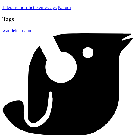
Literaire non-fictie en essays
Natuur
Tags
wandelen
natuur