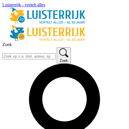
Luisterrijk - vertelt alles
Zoek
Zoek