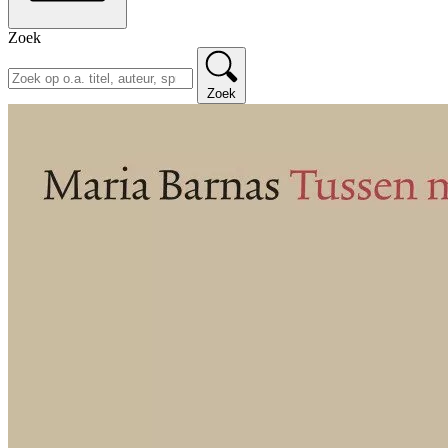
Zoek
Zoek