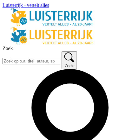
Luisterrijk - vertelt alles
Zoek
Zoek