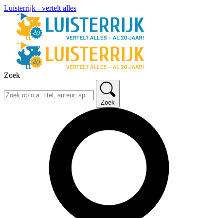
Luisterrijk - vertelt alles
Zoek
Zoek