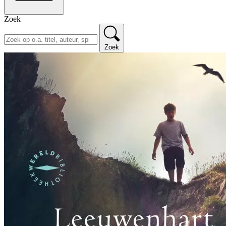
Zoek
Zoek