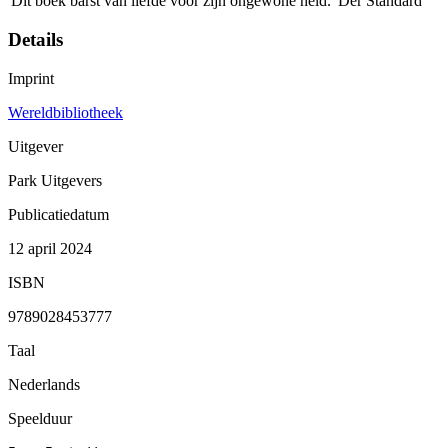
'Dit boek barst van liefde voor zijn ongewone held.' Der Standard
Details
Imprint
Wereldbibliotheek
Uitgever
Park Uitgevers
Publicatiedatum
12 april 2024
ISBN
9789028453777
Taal
Nederlands
Speelduur