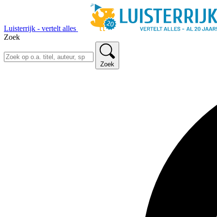
Luisterrijk - vertelt alles
Zoek
Zoek