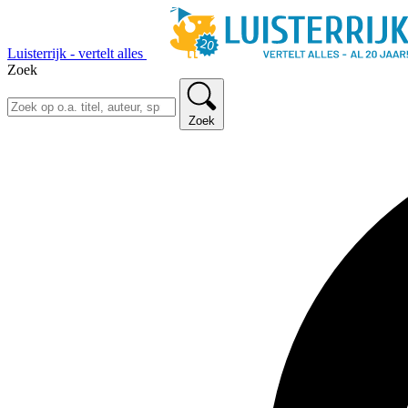
Luisterrijk - vertelt alles
Zoek
Zoek