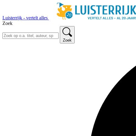
Luisterrijk - vertelt alles
Zoek
Zoek