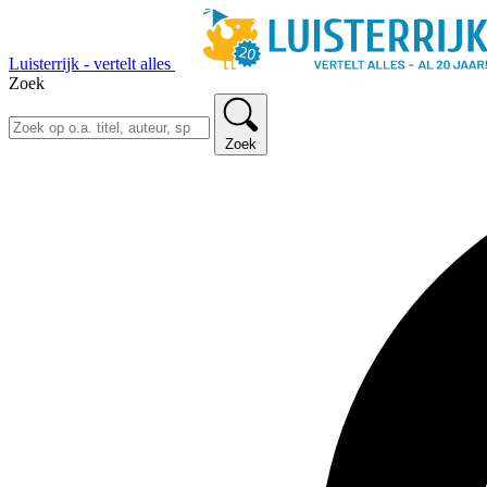
Luisterrijk - vertelt alles
Zoek
Zoek