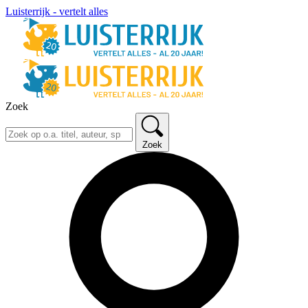
Luisterrijk - vertelt alles
Zoek
Zoek