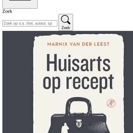
Zoek
Zoek