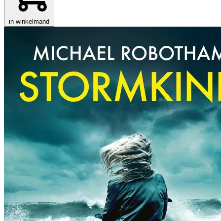
in winkelmand