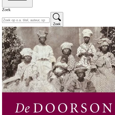
Zoek
Zoek