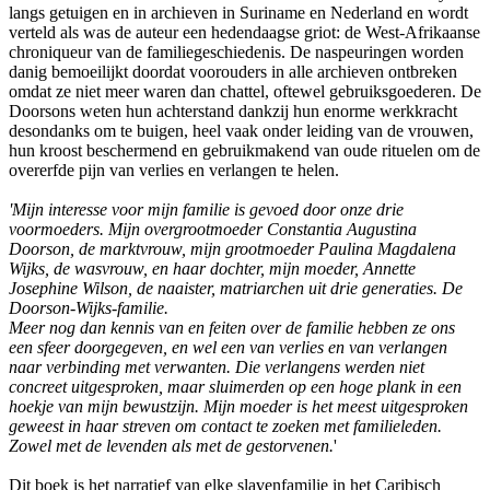
langs getuigen en in archieven in Suriname en Nederland en wordt
verteld als was de auteur een hedendaagse griot: de West-Afrikaanse
chroniqueur van de familiegeschiedenis. De naspeuringen worden
danig bemoeilijkt doordat voorouders in alle archieven ontbreken
omdat ze niet meer waren dan chattel, oftewel gebruiksgoederen. De
Doorsons weten hun achterstand dankzij hun enorme werkkracht
desondanks om te buigen, heel vaak onder leiding van de vrouwen,
hun kroost beschermend en gebruikmakend van oude rituelen om de
overerfde pijn van verlies en verlangen te helen.
'Mijn interesse voor mijn familie is gevoed door onze drie
voormoeders. Mijn overgrootmoeder Constantia Augustina
Doorson, de marktvrouw, mijn grootmoeder Paulina Magdalena
Wijks, de wasvrouw, en haar dochter, mijn moeder, Annette
Josephine Wilson, de naaister, matriarchen uit drie generaties. De
Doorson-Wijks-familie.
Meer nog dan kennis van en feiten over de familie hebben ze ons
een sfeer doorgegeven, en wel een van verlies en van verlangen
naar verbinding met verwanten. Die verlangens werden niet
concreet uitgesproken, maar sluimerden op een hoge plank in een
hoekje van mijn bewustzijn. Mijn moeder is het meest uitgesproken
geweest in haar streven om contact te zoeken met familieleden.
Zowel met de levenden als met de gestorvenen.
'
Dit boek is het narratief van elke slavenfamilie in het Caribisch