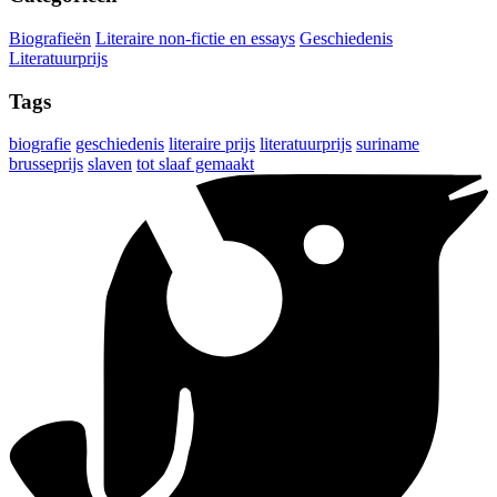
Biografieën
Literaire non-fictie en essays
Geschiedenis
Literatuurprijs
Tags
biografie
geschiedenis
literaire prijs
literatuurprijs
suriname
brusseprijs
slaven
tot slaaf gemaakt