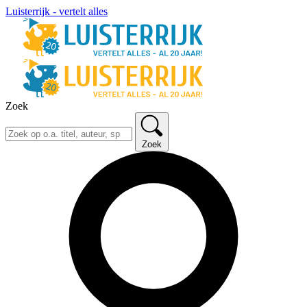
Luisterrijk - vertelt alles
Zoek
Zoek