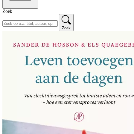
Zoek
Zoek