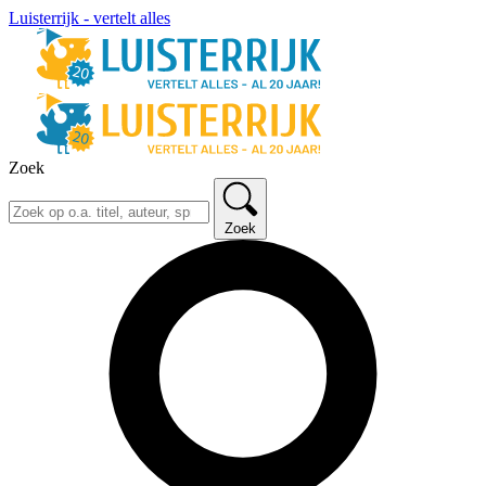
Luisterrijk - vertelt alles
Zoek
Zoek