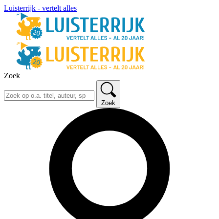
Luisterrijk - vertelt alles
Zoek
Zoek