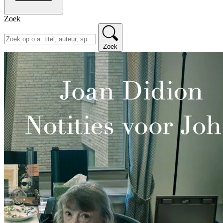
Zoek
Zoek