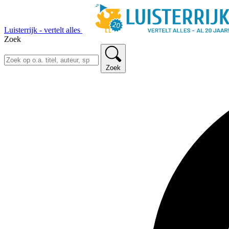
Luisterrijk - vertelt alles
Zoek
Zoek