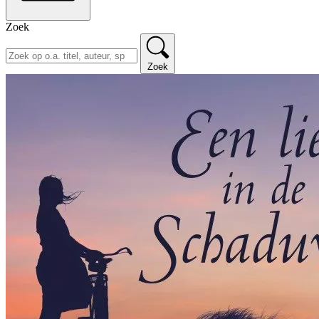
Zoek
Zoek