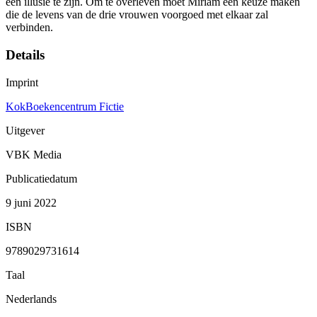
een illusie te zijn. Om te overleven moet Miriam een keuze maken
die de levens van de drie vrouwen voorgoed met elkaar zal
verbinden.
Details
Imprint
KokBoekencentrum Fictie
Uitgever
VBK Media
Publicatiedatum
9 juni 2022
ISBN
9789029731614
Taal
Nederlands