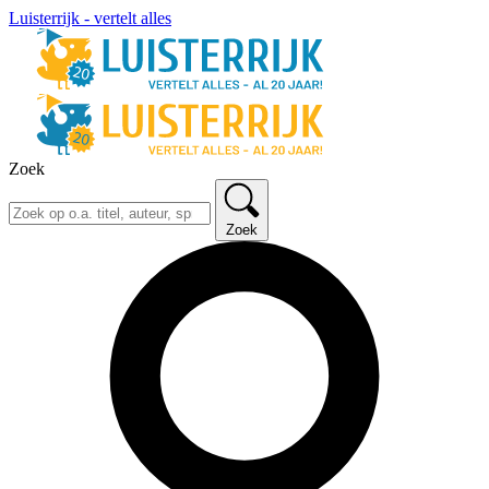
Luisterrijk - vertelt alles
Zoek
Zoek