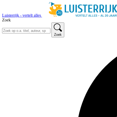
Luisterrijk - vertelt alles
Zoek
Zoek