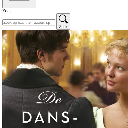
Zoek
Zoek