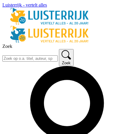
Luisterrijk - vertelt alles
Zoek
Zoek