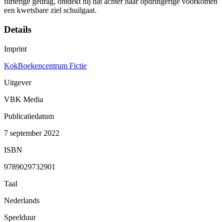
flirterige gedrag, ontdekt hij dat achter haar opdringerige voorkomen
een kwetsbare ziel schuilgaat.
Details
Imprint
KokBoekencentrum Fictie
Uitgever
VBK Media
Publicatiedatum
7 september 2022
ISBN
9789029732901
Taal
Nederlands
Speelduur