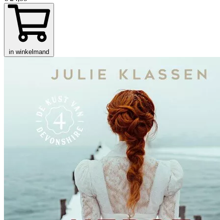
in winkelmand