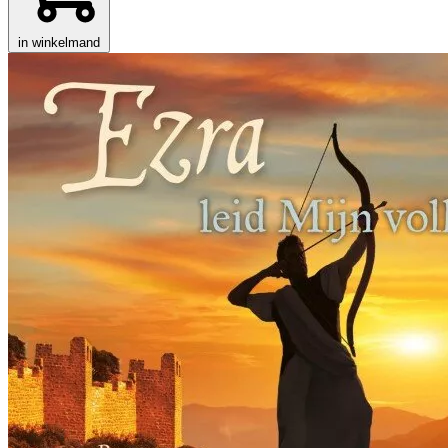
in winkelmand