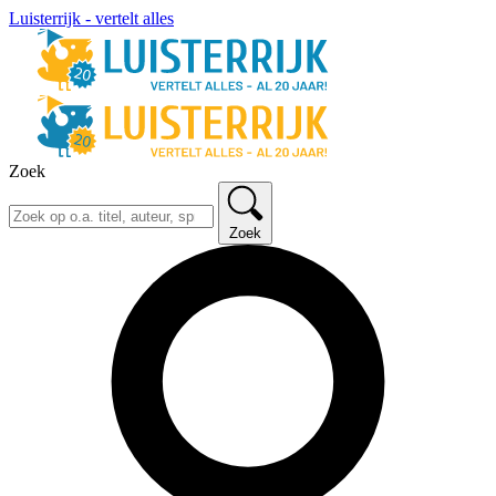
Luisterrijk - vertelt alles
Zoek
Zoek