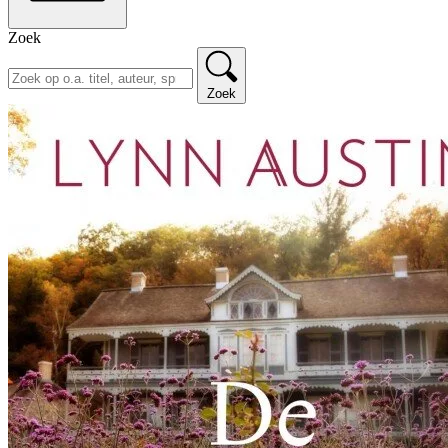
Zoek
Zoek