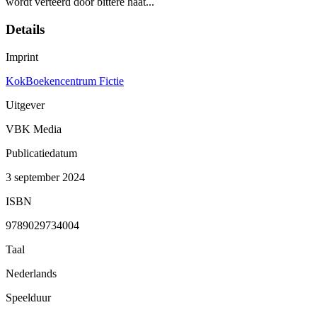
wordt verteerd door bittere haat...
Details
Imprint
KokBoekencentrum Fictie
Uitgever
VBK Media
Publicatiedatum
3 september 2024
ISBN
9789029734004
Taal
Nederlands
Speelduur