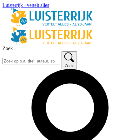
Luisterrijk - vertelt alles
Zoek
Zoek