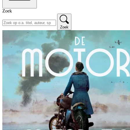
Zoek
Zoek