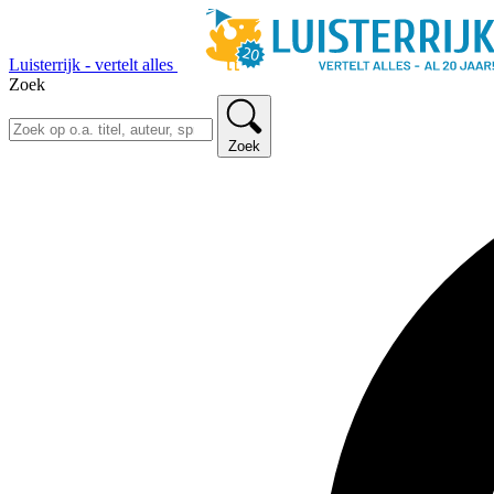
Luisterrijk - vertelt alles
Zoek
Zoek