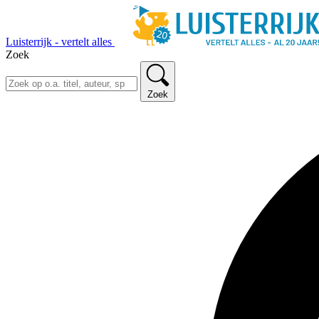
Luisterrijk - vertelt alles
Zoek
Zoek