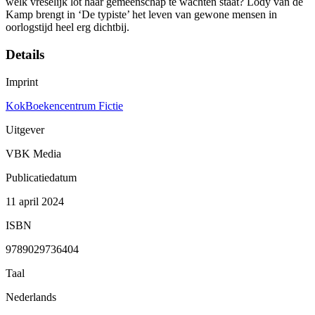
welk vreselijk lot haar gemeenschap te wachten staat? Lody van de
Kamp brengt in ‘De typiste’ het leven van gewone mensen in
oorlogstijd heel erg dichtbij.
Details
Imprint
KokBoekencentrum Fictie
Uitgever
VBK Media
Publicatiedatum
11 april 2024
ISBN
9789029736404
Taal
Nederlands