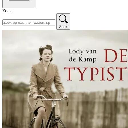
Zoek
Zoek