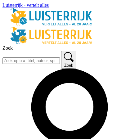
Luisterrijk - vertelt alles
Zoek
Zoek