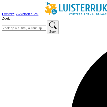
Luisterrijk - vertelt alles
Zoek
Zoek