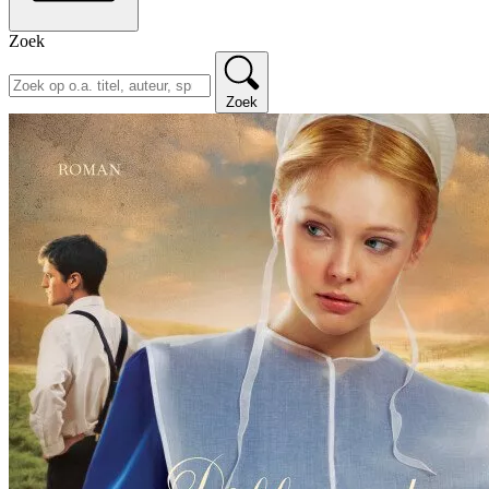
Zoek
Zoek