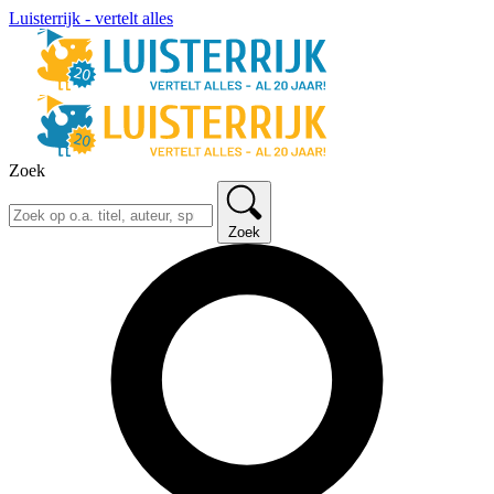
Luisterrijk - vertelt alles
Zoek
Zoek