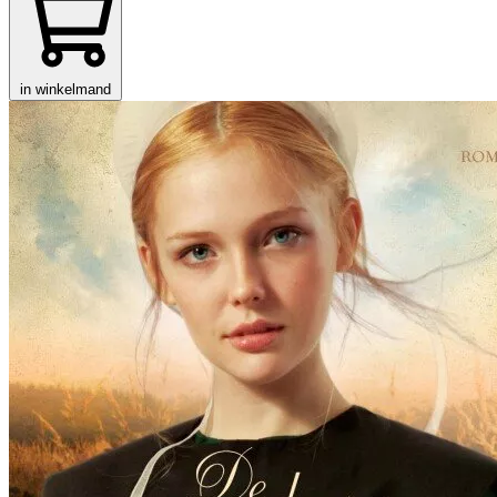
in winkelmand