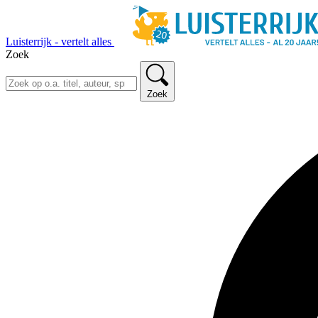
Luisterrijk - vertelt alles
Zoek
Zoek