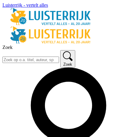
Luisterrijk - vertelt alles
Zoek
Zoek