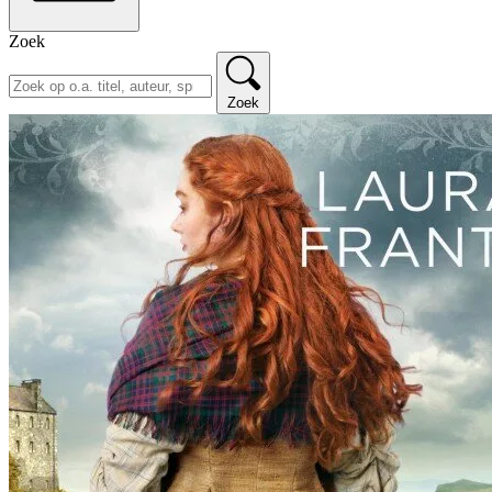
Zoek
Zoek