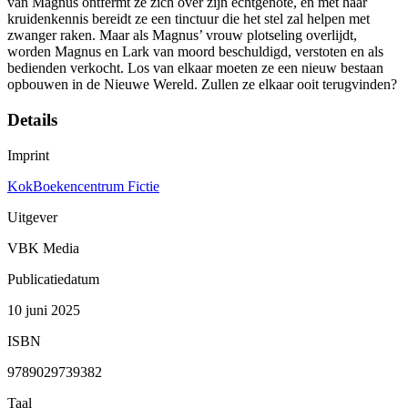
van Magnus ontfermt ze zich over zijn echtgenote, en met haar
kruidenkennis bereidt ze een tinctuur die het stel zal helpen met
zwanger raken. Maar als Magnus’ vrouw plotseling overlijdt,
worden Magnus en Lark van moord beschuldigd, verstoten en als
bedienden verkocht. Los van elkaar moeten ze een nieuw bestaan
opbouwen in de Nieuwe Wereld. Zullen ze elkaar ooit terugvinden?
Details
Imprint
KokBoekencentrum Fictie
Uitgever
VBK Media
Publicatiedatum
10 juni 2025
ISBN
9789029739382
Taal