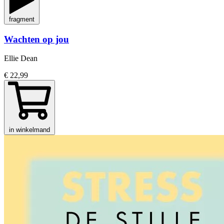
fragment
Wachten op jou
Ellie Dean
€ 22,99
in winkelmand