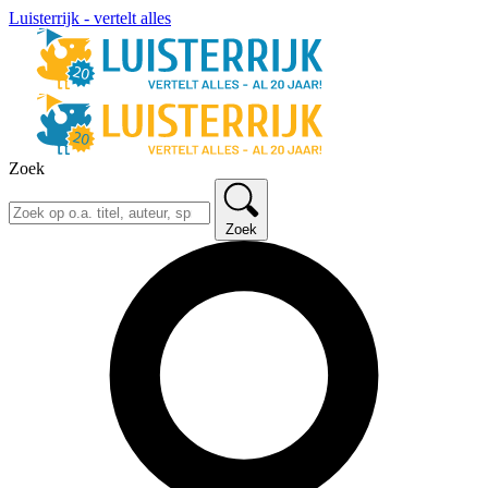
Luisterrijk - vertelt alles
Zoek
Zoek