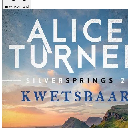
in winkelmand