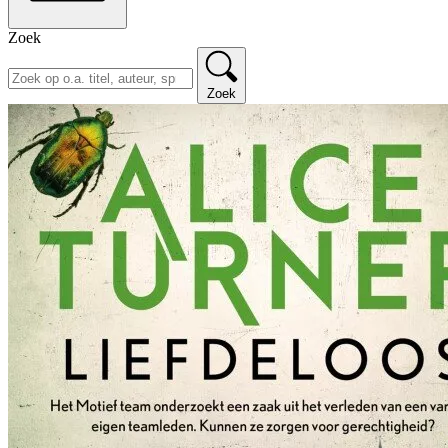
Zoek
Zoek