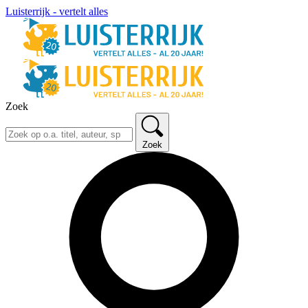
Luisterrijk - vertelt alles
Zoek
Zoek