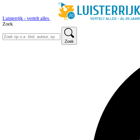
Luisterrijk - vertelt alles
Zoek
Zoek