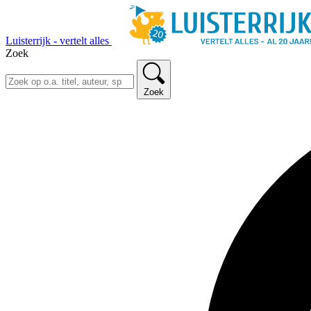
Luisterrijk - vertelt alles
Zoek
Zoek