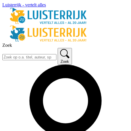
Luisterrijk - vertelt alles
Zoek
Zoek