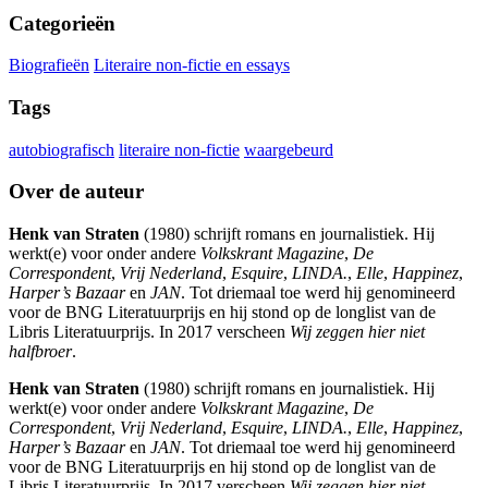
Categorieën
Biografieën
Literaire non-fictie en essays
Tags
autobiografisch
literaire non-fictie
waargebeurd
Over de auteur
Henk van Straten
(1980) schrijft romans en journalistiek. Hij
werkt(e) voor onder andere
Volkskrant Magazine
,
De
Correspondent
,
Vrij Nederland
,
Esquire
,
LINDA.
,
Elle
,
Happinez
,
Harper’s Bazaar
en
JAN
. Tot driemaal toe werd hij genomineerd
voor de BNG Literatuurprijs en hij stond op de longlist van de
Libris Literatuurprijs. In 2017 verscheen
Wij zeggen hier niet
halfbroer
.
Henk van Straten
(1980) schrijft romans en journalistiek. Hij
werkt(e) voor onder andere
Volkskrant Magazine
,
De
Correspondent
,
Vrij Nederland
,
Esquire
,
LINDA.
,
Elle
,
Happinez
,
Harper’s Bazaar
en
JAN
. Tot driemaal toe werd hij genomineerd
voor de BNG Literatuurprijs en hij stond op de longlist van de
Libris Literatuurprijs. In 2017 verscheen
Wij zeggen hier niet