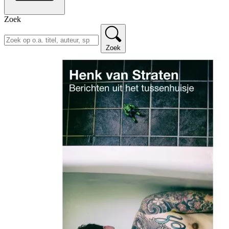
Zoek
Zoek