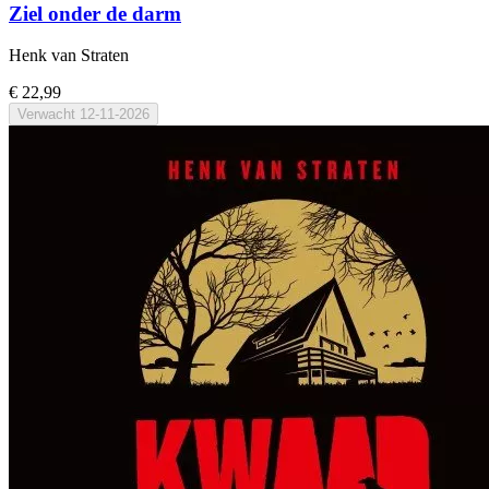
Ziel onder de darm
Henk van Straten
€ 22,99
Verwacht
12-11-2026