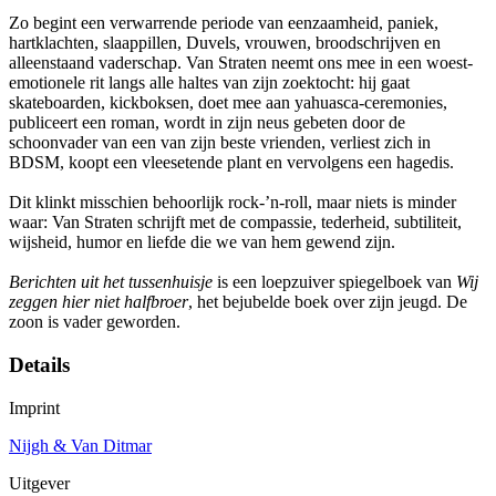
Zo begint een verwarrende periode van eenzaamheid, paniek,
hartklachten, slaappillen, Duvels, vrouwen, broodschrijven en
alleenstaand vaderschap. Van Straten neemt ons mee in een woest-
emotionele rit langs alle haltes van zijn zoektocht: hij gaat
skateboarden, kickboksen, doet mee aan yahuasca-ceremonies,
publiceert een roman, wordt in zijn neus gebeten door de
schoonvader van een van zijn beste vrienden, verliest zich in
BDSM, koopt een vleesetende plant en vervolgens een hagedis.
Dit klinkt misschien behoorlijk rock-’n-roll, maar niets is minder
waar: Van Straten schrijft met de compassie, tederheid, subtiliteit,
wijsheid, humor en liefde die we van hem gewend zijn.
Berichten uit het tussenhuisje
is een loepzuiver spiegelboek van
Wij
zeggen hier niet halfbroer
, het bejubelde boek over zijn jeugd. De
zoon is vader geworden.
Details
Imprint
Nijgh & Van Ditmar
Uitgever