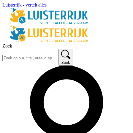
Luisterrijk - vertelt alles
Zoek
Zoek