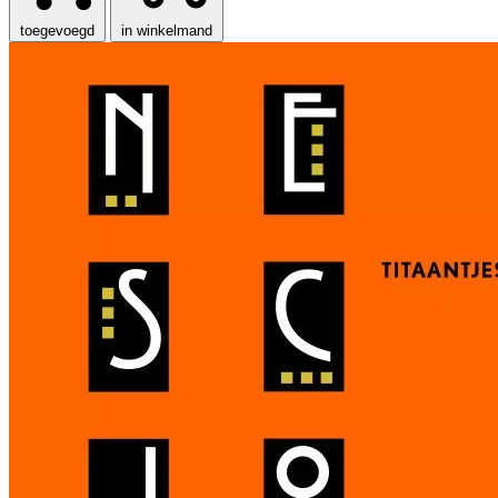
toegevoegd
in winkelmand