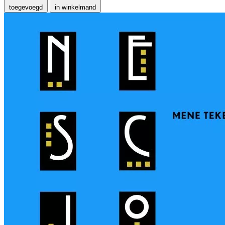
toegevoegd
in winkelmand