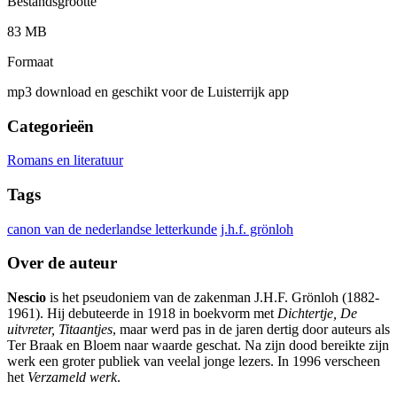
Bestandsgrootte
83 MB
Formaat
mp3 download en geschikt voor de Luisterrijk app
Categorieën
Romans en literatuur
Tags
canon van de nederlandse letterkunde
j.h.f. grönloh
Over de auteur
Nescio
is het pseudoniem van de zakenman J.H.F. Grönloh (1882-
1961). Hij debuteerde in 1918 in boekvorm met
Dichtertje, De
uitvreter, Titaantjes
, maar werd pas in de jaren dertig door auteurs als
Ter Braak en Bloem naar waarde geschat. Na zijn dood bereikte zijn
werk een groter publiek van veelal jonge lezers. In 1996 verscheen
het
Verzameld werk
.