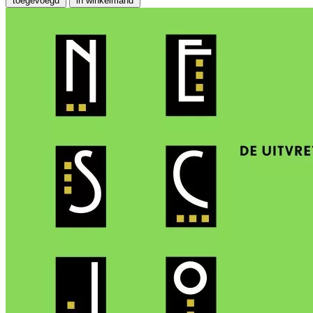
toegevoegd
in winkelmand