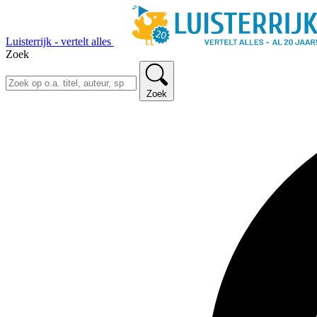
Luisterrijk - vertelt alles
Zoek
Zoek