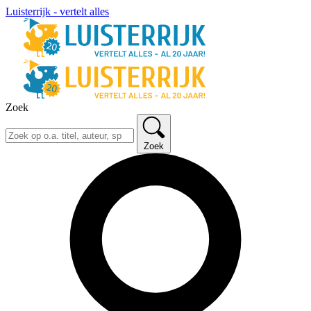
Luisterrijk - vertelt alles
Zoek
Zoek