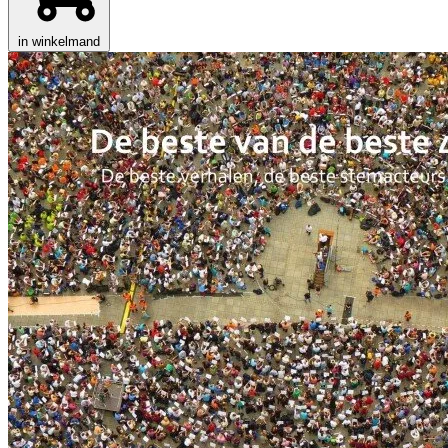
in winkelmand