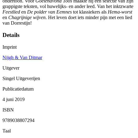
ondertoon. Voor
Goeienavond Toos
maakte hij een selectie van zijn
grappigste teksten, vol huwelijks- en ander leed. Van het inktzwarte
Feestlied
en
De polder van Eemnes
tot klassiekers als
Hema-worst
en
Chagrijnige wijven
. Het leven doet iets minder pijn met een lied
van Dorrestijn!
Details
Imprint
Nijgh & Van Ditmar
Uitgever
Singel Uitgeverijen
Publicatiedatum
4 juni 2019
ISBN
9789038807294
Taal