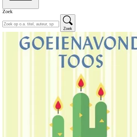
Zoek
Zoek