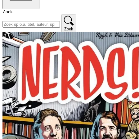
Zoek
Zoek