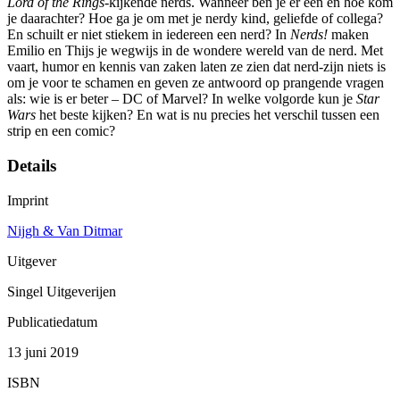
Lord of the Rings
-kijkende nerds. Wanneer ben je er één en hoe kom
je daarachter? Hoe ga je om met je nerdy kind, geliefde of collega?
En schuilt er niet stiekem in iedereen een nerd? In
Nerds!
maken
Emilio en Thijs je wegwijs in de wondere wereld van de nerd. Met
vaart, humor en kennis van zaken laten ze zien dat nerd-zijn niets is
om je voor te schamen en geven ze antwoord op prangende vragen
als: wie is er beter – DC of Marvel? In welke volgorde kun je
Star
Wars
het beste kijken? En wat is nu precies het verschil tussen een
strip en een comic?
Details
Imprint
Nijgh & Van Ditmar
Uitgever
Singel Uitgeverijen
Publicatiedatum
13 juni 2019
ISBN