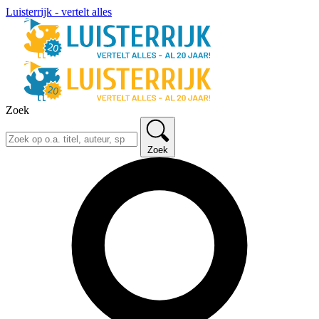
Luisterrijk - vertelt alles
Zoek
Zoek