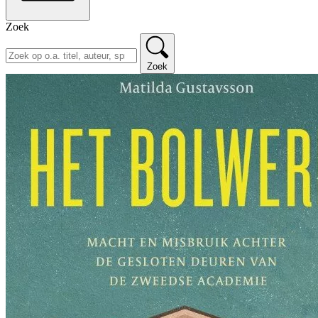
Zoek
Zoek