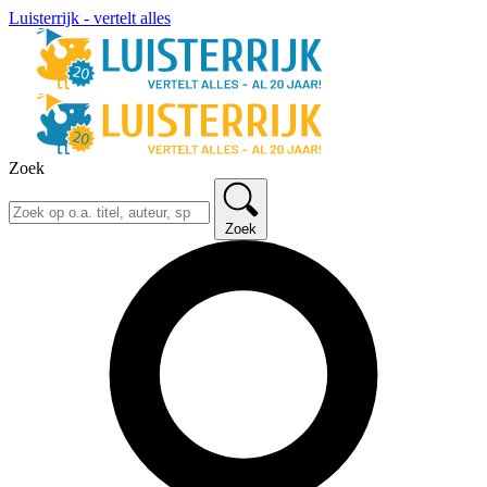
Luisterrijk - vertelt alles
Zoek
Zoek