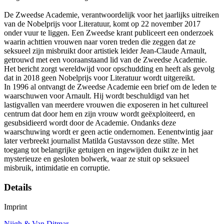
De Zweedse Academie, verantwoordelijk voor het jaarlijks uitreiken
van de Nobelprijs voor Literatuur, komt op 22 november 2017
onder vuur te liggen. Een Zweedse krant publiceert een onderzoek
waarin achttien vrouwen naar voren treden die zeggen dat ze
seksueel zijn misbruikt door artistiek leider Jean-Claude Arnault,
getrouwd met een vooraanstaand lid van de Zweedse Academie.
Het bericht zorgt wereldwijd voor opschudding en heeft als gevolg
dat in 2018 geen Nobelprijs voor Literatuur wordt uitgereikt.
In 1996 al ontvangt de Zweedse Academie een brief om de leden te
waarschuwen voor Arnault. Hij wordt beschuldigd van het
lastigvallen van meerdere vrouwen die exposeren in het cultureel
centrum dat door hem en zijn vrouw wordt geëxploiteerd, en
gesubsidieerd wordt door de Academie. Ondanks deze
waarschuwing wordt er geen actie ondernomen. Eenentwintig jaar
later verbreekt journalist Matilda Gustavsson deze stilte. Met
toegang tot belangrijke getuigen en ingewijden duikt ze in het
mysterieuze en gesloten bolwerk, waar ze stuit op seksueel
misbruik, intimidatie en corruptie.
Details
Imprint
Nijgh & Van Ditmar