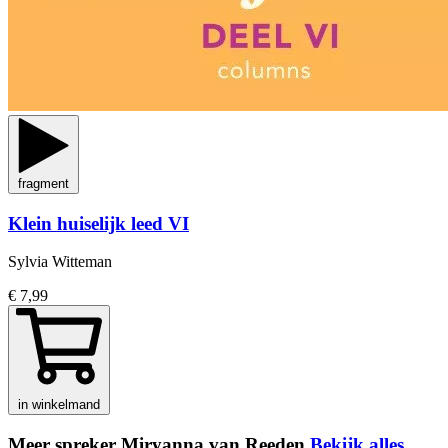
fragment
Klein huiselijk leed VI
Sylvia Witteman
€ 7,99
in winkelmand
Meer spreker Miryanna van Reeden
Bekijk alles