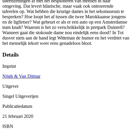
uiteenzettingen af met het bespioneren van mensen in haar
omgeving. Dat levert hilarische, maar vaak ook ontroerende
taferelen op. Wat hebben die keurige dames in het seksmuseum te
bespreken? Hoe loopt het af tussen die twee Marokkaanse jongens
en de ligfietser? Wat gebeurt er als er een auto op een Amsterdamse
tram knalt? Waarom is het zo verschrikkelijk in pretpark Duinrell?
Wanneer gaat die stokoude dame nou eindelijk eens dood? In Tot
dusver niets aan de hand legt Witteman de humor en het verdriet van
het menselijk tekort weer eens genadeloos bloot.
Details
Imprint
Nijgh & Van Ditmar
Uitgever
Singel Uitgeverijen
Publicatiedatum
21 februari 2020
ISBN