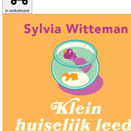
in winkelmand