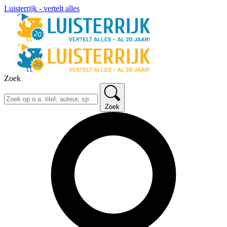
Luisterrijk - vertelt alles
Zoek
Zoek