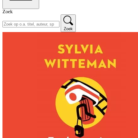
Zoek
Zoek